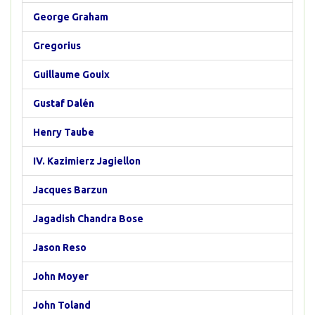
George Graham
Gregorius
Guillaume Gouix
Gustaf Dalén
Henry Taube
IV. Kazimierz Jagiellon
Jacques Barzun
Jagadish Chandra Bose
Jason Reso
John Moyer
John Toland