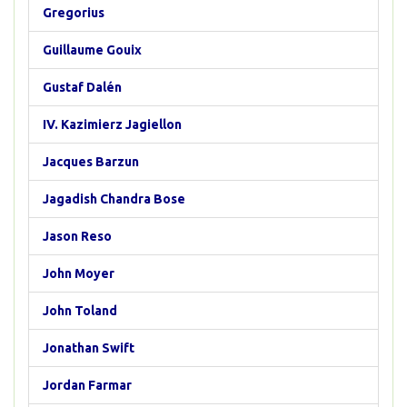
Gregorius
Guillaume Gouix
Gustaf Dalén
IV. Kazimierz Jagiellon
Jacques Barzun
Jagadish Chandra Bose
Jason Reso
John Moyer
John Toland
Jonathan Swift
Jordan Farmar