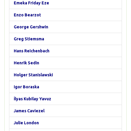
Emeka Friday Eze
Enzo Bearzot
George Gershwin
Greg Stiemsma
Hans Reichenbach
Henrik Sedin
Holger Stanislawski
Igor Boraska
İlyas Kubilay Yavuz
James Caviezel
Julie London