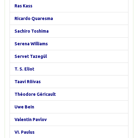
Ras Kass
Ricardo Quaresma
Sachiro Toshima
Serena Williams
Servet Tazegül
T. S. Eliot
Taavi Rõivas
Théodore Géricault
Uwe Bein
Valentin Pavlov
VI. Paulus