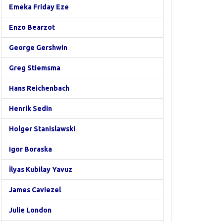
Emeka Friday Eze
Enzo Bearzot
George Gershwin
Greg Stiemsma
Hans Reichenbach
Henrik Sedin
Holger Stanislawski
Igor Boraska
İlyas Kubilay Yavuz
James Caviezel
Julie London