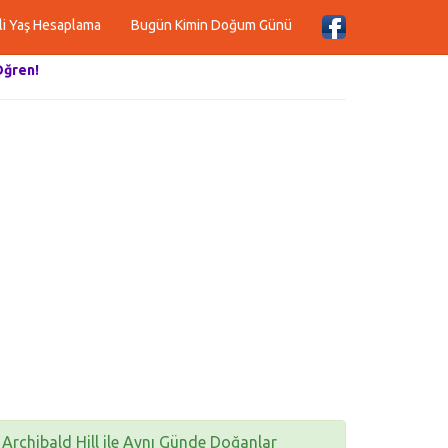
li Yaş Hesaplama
Bugün Kimin Doğum Günü
Öğren!
Archibald Hill ile Aynı Günde Doğanlar