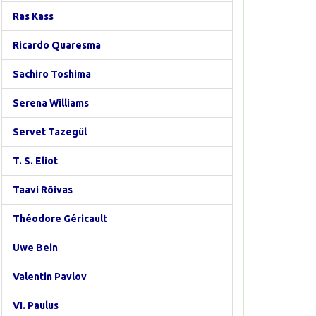
Ras Kass
Ricardo Quaresma
Sachiro Toshima
Serena Williams
Servet Tazegül
T. S. Eliot
Taavi Rõivas
Théodore Géricault
Uwe Bein
Valentin Pavlov
VI. Paulus