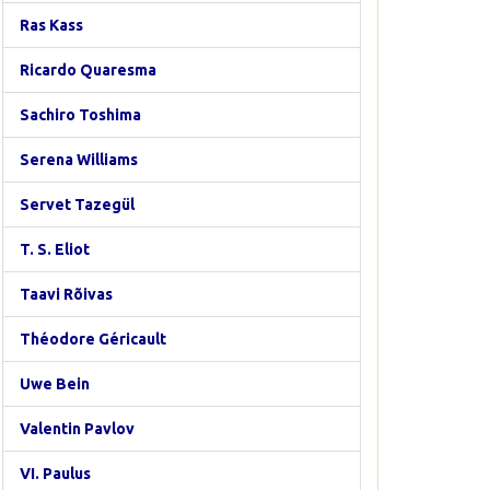
Ras Kass
Ricardo Quaresma
Sachiro Toshima
Serena Williams
Servet Tazegül
T. S. Eliot
Taavi Rõivas
Théodore Géricault
Uwe Bein
Valentin Pavlov
VI. Paulus