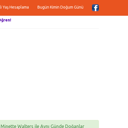
li Yaş Hesaplama
Bugün Kimin Doğum Günü
Öğren!
Minette Walters ile Aynı Günde Doğanlar