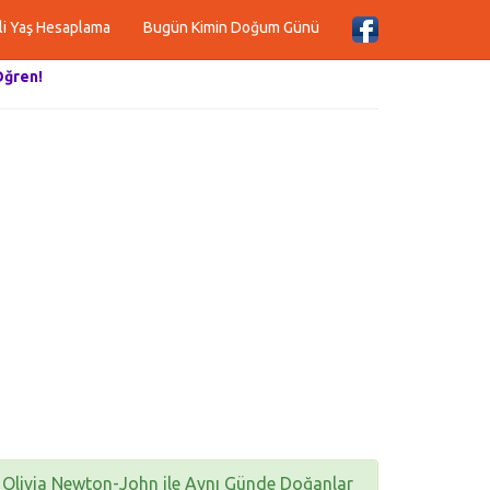
li Yaş Hesaplama
Bugün Kimin Doğum Günü
Öğren!
Olivia Newton-John ile Aynı Günde Doğanlar