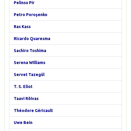
Pelinsu Pir
Petro Poroşenko
Ras Kass
Ricardo Quaresma
Sachiro Toshima
Serena Williams
Servet Tazegül
T. S. Eliot
Taavi Rõivas
Théodore Géricault
Uwe Bein