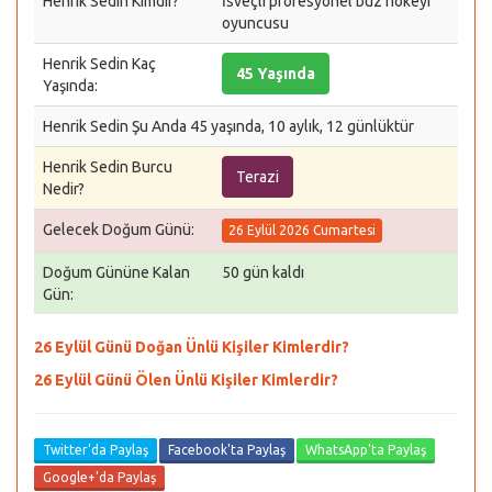
Henrik Sedin Kimdir?
İsveçli profesyonel buz hokeyi
oyuncusu
Henrik Sedin Kaç
45 Yaşında
Yaşında:
Henrik Sedin Şu Anda 45 yaşında, 10 aylık, 12 günlüktür
Henrik Sedin Burcu
Terazi
Nedir?
Gelecek Doğum Günü:
26 Eylül 2026 Cumartesi
Doğum Gününe Kalan
50 gün kaldı
Gün:
26 Eylül Günü Doğan Ünlü Kişiler Kimlerdir?
26 Eylül Günü Ölen Ünlü Kişiler Kimlerdir?
Twitter'da Paylaş
Facebook'ta Paylaş
WhatsApp'ta Paylaş
Google+'da Paylaş