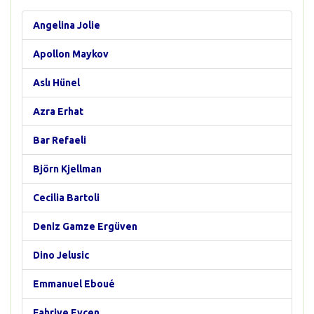
Angelina Jolie
Apollon Maykov
Aslı Hünel
Azra Erhat
Bar Refaeli
Björn Kjellman
Cecilia Bartoli
Deniz Gamze Ergüven
Dino Jelusic
Emmanuel Eboué
Fahriye Evcen