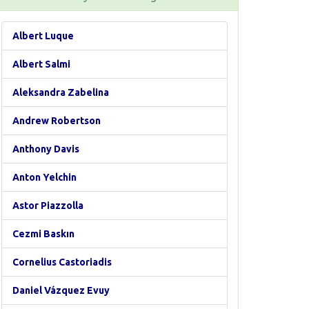
Albert Luque
Albert Salmi
Aleksandra Zabelina
Andrew Robertson
Anthony Davis
Anton Yelchin
Astor Piazzolla
Cezmi Baskın
Cornelius Castoriadis
Daniel Vázquez Evuy