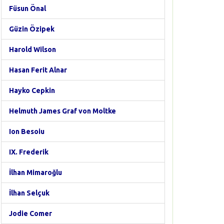
Füsun Önal
Güzin Özipek
Harold Wilson
Hasan Ferit Alnar
Hayko Cepkin
Helmuth James Graf von Moltke
Ion Besoiu
IX. Frederik
İlhan Mimaroğlu
İlhan Selçuk
Jodie Comer