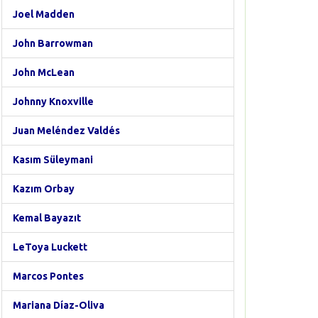
Joel Madden
John Barrowman
John McLean
Johnny Knoxville
Juan Meléndez Valdés
Kasım Süleymani
Kazım Orbay
Kemal Bayazıt
LeToya Luckett
Marcos Pontes
Mariana Díaz-Oliva