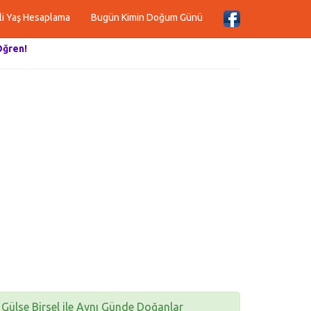
li Yaş Hesaplama
Bugün Kimin Doğum Günü
Öğren!
Gülse Birsel ile Aynı Günde Doğanlar