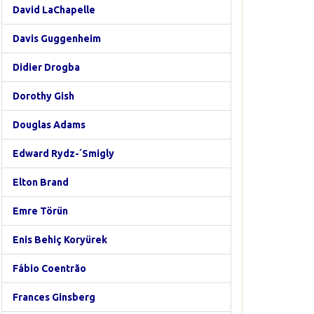
David LaChapelle
Davis Guggenheim
Didier Drogba
Dorothy Gish
Douglas Adams
Edward Rydz-´Smigly
Elton Brand
Emre Törün
Enis Behiç Koryürek
Fábio Coentrão
Frances Ginsberg