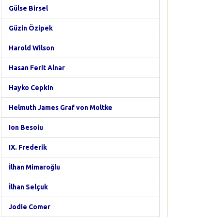
Gülse Birsel
Güzin Özipek
Harold Wilson
Hasan Ferit Alnar
Hayko Cepkin
Helmuth James Graf von Moltke
Ion Besoiu
IX. Frederik
İlhan Mimaroğlu
İlhan Selçuk
Jodie Comer