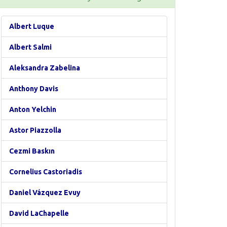
Albert Luque
Albert Salmi
Aleksandra Zabelina
Anthony Davis
Anton Yelchin
Astor Piazzolla
Cezmi Baskın
Cornelius Castoriadis
Daniel Vázquez Evuy
David LaChapelle