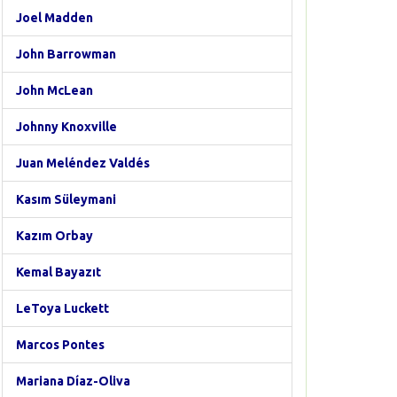
Joel Madden
John Barrowman
John McLean
Johnny Knoxville
Juan Meléndez Valdés
Kasım Süleymani
Kazım Orbay
Kemal Bayazıt
LeToya Luckett
Marcos Pontes
Mariana Díaz-Oliva