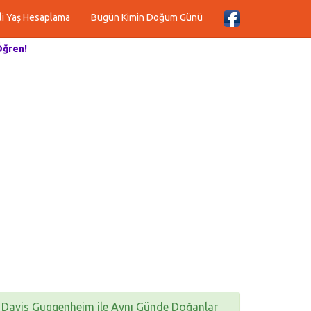
li Yaş Hesaplama
Bugün Kimin Doğum Günü
Öğren!
Davis Guggenheim ile Aynı Günde Doğanlar