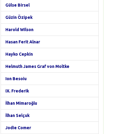
Gülse Birsel
Güzin Özipek
Harold Wilson
Hasan Ferit Alnar
Hayko Cepkin
Helmuth James Graf von Moltke
Ion Besoiu
IX. Frederik
İlhan Mimaroğlu
İlhan Selçuk
Jodie Comer