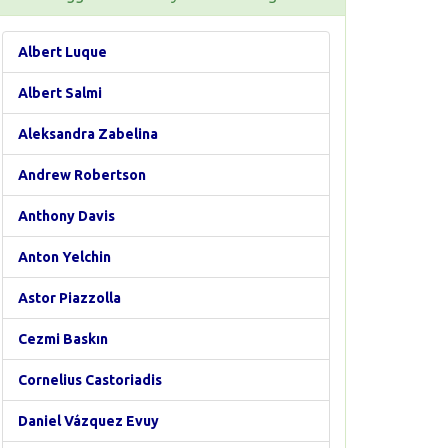
Albert Luque
Albert Salmi
Aleksandra Zabelina
Andrew Robertson
Anthony Davis
Anton Yelchin
Astor Piazzolla
Cezmi Baskın
Cornelius Castoriadis
Daniel Vázquez Evuy