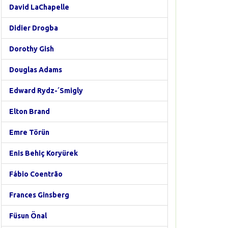
David LaChapelle
Didier Drogba
Dorothy Gish
Douglas Adams
Edward Rydz-´Smigly
Elton Brand
Emre Törün
Enis Behiç Koryürek
Fábio Coentrão
Frances Ginsberg
Füsun Önal