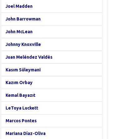
Joel Madden
John Barrowman
John McLean
Johnny Knoxville
Juan Meléndez Valdés
Kasım Süleymani
Kazım Orbay
Kemal Bayazıt
LeToya Luckett
Marcos Pontes
Mariana Díaz-Oliva