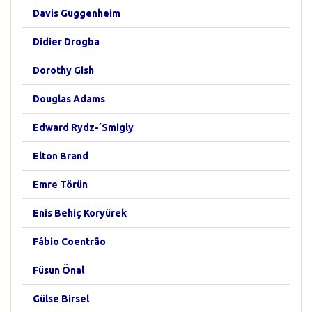
Davis Guggenheim
Didier Drogba
Dorothy Gish
Douglas Adams
Edward Rydz-´Smigly
Elton Brand
Emre Törün
Enis Behiç Koryürek
Fábio Coentrão
Füsun Önal
Gülse Birsel