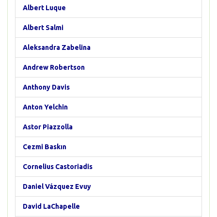
Albert Luque
Albert Salmi
Aleksandra Zabelina
Andrew Robertson
Anthony Davis
Anton Yelchin
Astor Piazzolla
Cezmi Baskın
Cornelius Castoriadis
Daniel Vázquez Evuy
David LaChapelle