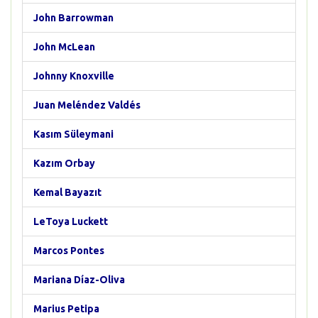
John Barrowman
John McLean
Johnny Knoxville
Juan Meléndez Valdés
Kasım Süleymani
Kazım Orbay
Kemal Bayazıt
LeToya Luckett
Marcos Pontes
Mariana Díaz-Oliva
Marius Petipa