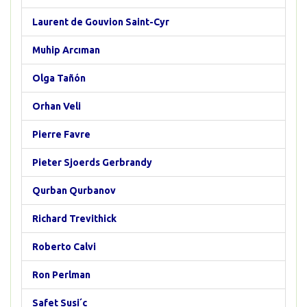
Laurent de Gouvion Saint-Cyr
Muhip Arcıman
Olga Tañón
Orhan Veli
Pierre Favre
Pieter Sjoerds Gerbrandy
Qurban Qurbanov
Richard Trevithick
Roberto Calvi
Ron Perlman
Safet Susi´c