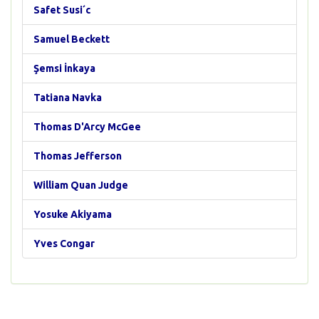
Safet Susi´c
Samuel Beckett
Şemsi İnkaya
Tatiana Navka
Thomas D'Arcy McGee
Thomas Jefferson
William Quan Judge
Yosuke Akiyama
Yves Congar