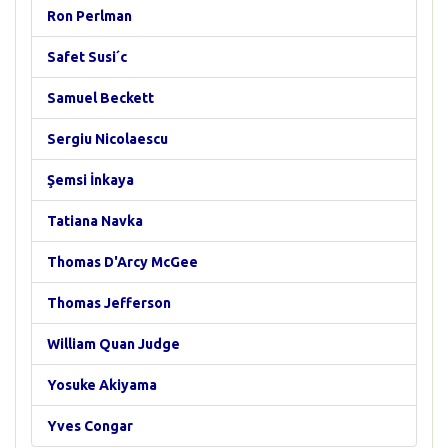
Ron Perlman
Safet Susi´c
Samuel Beckett
Sergiu Nicolaescu
Şemsi İnkaya
Tatiana Navka
Thomas D'Arcy McGee
Thomas Jefferson
William Quan Judge
Yosuke Akiyama
Yves Congar