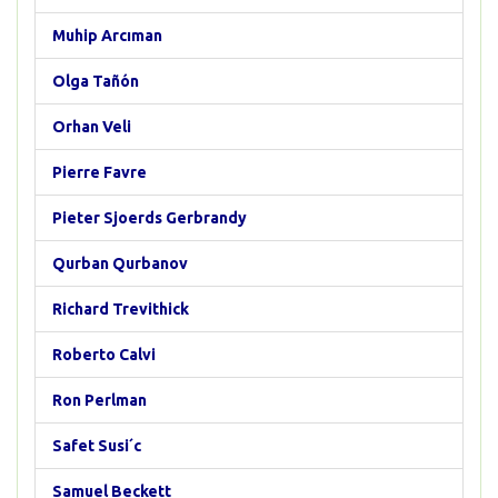
Muhip Arcıman
Olga Tañón
Orhan Veli
Pierre Favre
Pieter Sjoerds Gerbrandy
Qurban Qurbanov
Richard Trevithick
Roberto Calvi
Ron Perlman
Safet Susi´c
Samuel Beckett