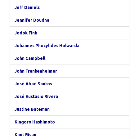
Jeff Daniels
Jennifer Doudna
Jodok Fink
Johannes Phocylides Holwarda
John Campbell
John Frankenheimer
José Abad Santos
José Eustasio Rivera
Justine Bateman
Kingoro Hashimoto
Knut Risan