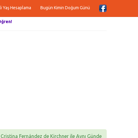
li Yaş Hesaplama
Bugün Kimin Doğum Günü
Öğren!
Cristina Fernández de Kirchner ile Aynı Günde