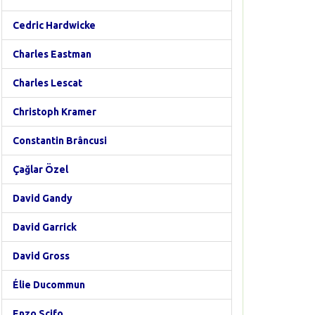
Cedric Hardwicke
Charles Eastman
Charles Lescat
Christoph Kramer
Constantin Brâncusi
Çağlar Özel
David Gandy
David Garrick
David Gross
Élie Ducommun
Enzo Scifo