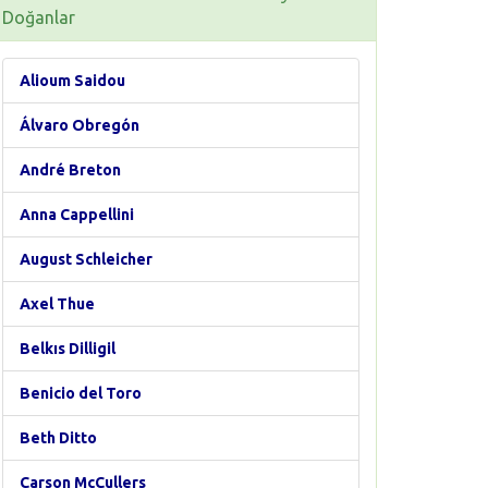
Doğanlar
Alioum Saidou
Álvaro Obregón
André Breton
Anna Cappellini
August Schleicher
Axel Thue
Belkıs Dilligil
Benicio del Toro
Beth Ditto
Carson McCullers