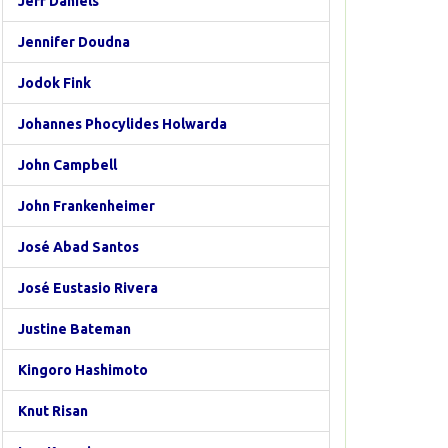
Jeff Daniels
Jennifer Doudna
Jodok Fink
Johannes Phocylides Holwarda
John Campbell
John Frankenheimer
José Abad Santos
José Eustasio Rivera
Justine Bateman
Kingoro Hashimoto
Knut Risan