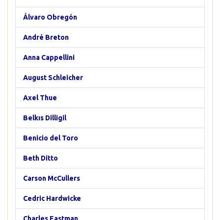
Álvaro Obregón
André Breton
Anna Cappellini
August Schleicher
Axel Thue
Belkıs Dilligil
Benicio del Toro
Beth Ditto
Carson McCullers
Cedric Hardwicke
Charles Eastman