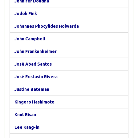
Jennifer Doudna
Jodok Fink
Johannes Phocylides Holwarda
John Campbell
John Frankenheimer
José Abad Santos
José Eustasio Rivera
Justine Bateman
Kingoro Hashimoto
Knut Risan
Lee Kang-in