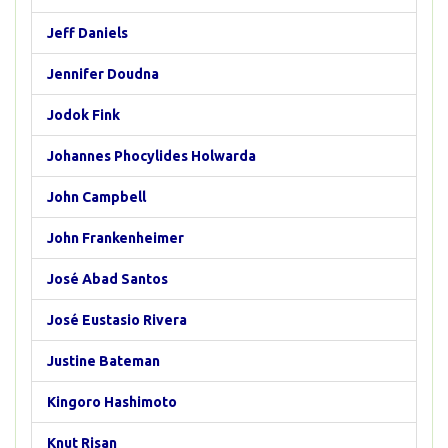
Jeff Daniels
Jennifer Doudna
Jodok Fink
Johannes Phocylides Holwarda
John Campbell
John Frankenheimer
José Abad Santos
José Eustasio Rivera
Justine Bateman
Kingoro Hashimoto
Knut Risan