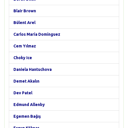
Blair Brown
Bülent Arel
Carlos María Domínguez
Cem Yılmaz
Choky Ice
Daniela Hantuchova
Demet Akalın
Dev Patel
Edmund Allenby
Egemen Bağış