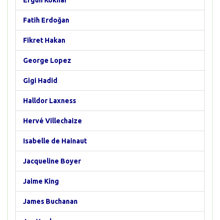
Ergun Köknar
Fatih Erdoğan
Fikret Hakan
George Lopez
Gigi Hadid
Halldor Laxness
Hervé Villechaize
Isabelle de Hainaut
Jacqueline Boyer
Jaime King
James Buchanan