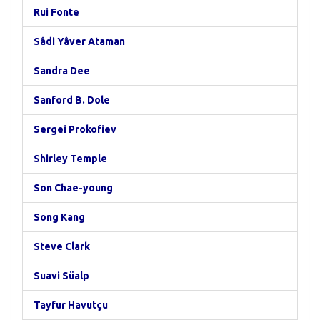
Rui Fonte
Sâdi Yâver Ataman
Sandra Dee
Sanford B. Dole
Sergei Prokofiev
Shirley Temple
Son Chae-young
Song Kang
Steve Clark
Suavi Süalp
Tayfur Havutçu