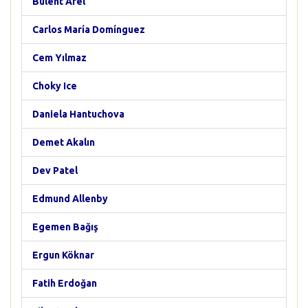
Bülent Arel
Carlos María Domínguez
Cem Yılmaz
Choky Ice
Daniela Hantuchova
Demet Akalın
Dev Patel
Edmund Allenby
Egemen Bağış
Ergun Köknar
Fatih Erdoğan