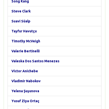
Song Kang
Steve Clark
Suavi Süalp
Tayfur Havutçu
Timothy McVeigh
Valerie Bertinelli
Valeska Dos Santos Menezes
Victor Anichebe
Vladimir Nabokov
Yelena Şuşunova
Yusuf Ziya Ortaç