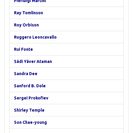
Pierluigi Martini
Ray Tomlinson
Roy Orbison
Ruggero Leoncavallo
Rui Fonte
Sâdi Yâver Ataman
Sandra Dee
Sanford B. Dole
Sergei Prokofiev
Shirley Temple
Son Chae-young