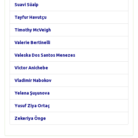
Suavi Süalp
Tayfur Havutçu
Timothy McVeigh
Valerie Bertinelli
Valeska Dos Santos Menezes
Victor Anichebe
Vladimir Nabokov
Yelena Şuşunova
Yusuf Ziya Ortaç
Zekeriya Önge