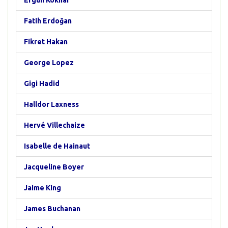
Ergun Köknar
Fatih Erdoğan
Fikret Hakan
George Lopez
Gigi Hadid
Halldor Laxness
Hervé Villechaize
Isabelle de Hainaut
Jacqueline Boyer
Jaime King
James Buchanan