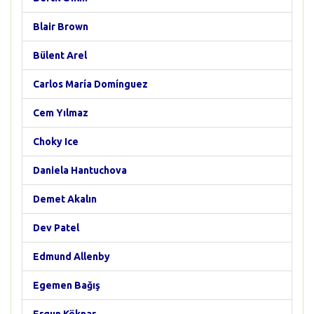
Blair Brown
Bülent Arel
Carlos María Domínguez
Cem Yılmaz
Choky Ice
Daniela Hantuchova
Demet Akalın
Dev Patel
Edmund Allenby
Egemen Bağış