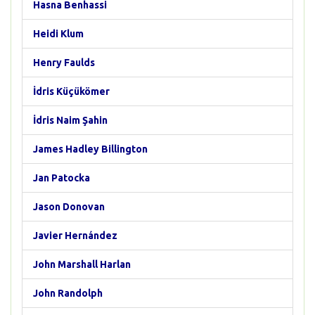
Hasna Benhassi
Heidi Klum
Henry Faulds
İdris Küçükömer
İdris Naim Şahin
James Hadley Billington
Jan Patocka
Jason Donovan
Javier Hernández
John Marshall Harlan
John Randolph