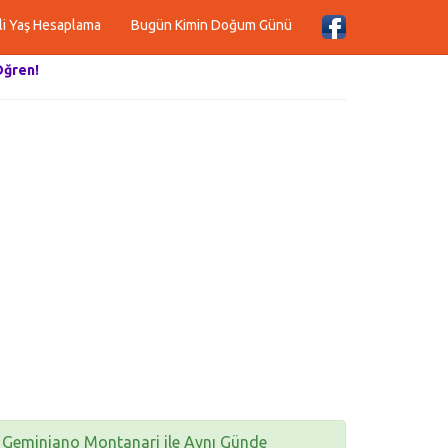
li Yaş Hesaplama
Bugün Kimin Doğum Günü
Öğren!
Geminiano Montanari ile Aynı Günde