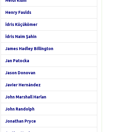
Heidi Klum
Henry Faulds
İdris Küçükömer
İdris Naim Şahin
James Hadley Billington
Jan Patocka
Jason Donovan
Javier Hernández
John Marshall Harlan
John Randolph
Jonathan Pryce