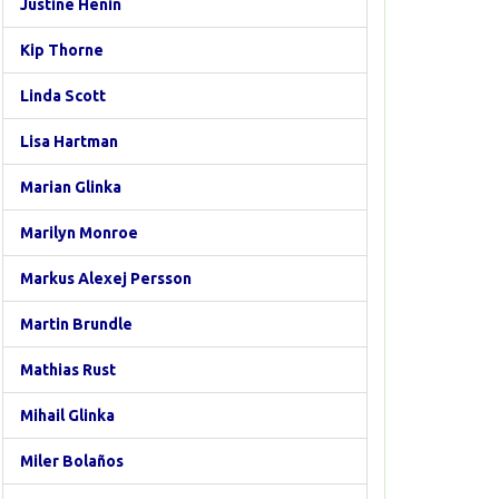
Justine Henin
Kip Thorne
Linda Scott
Lisa Hartman
Marian Glinka
Marilyn Monroe
Markus Alexej Persson
Martin Brundle
Mathias Rust
Mihail Glinka
Miler Bolaños