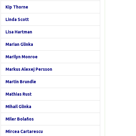
Kip Thorne
Linda Scott
Lisa Hartman
Marian Glinka
Marilyn Monroe
Markus Alexej Persson
Martin Brundle
Mathias Rust
Mihail Glinka
Miler Bolaños
Mircea Cartarescu