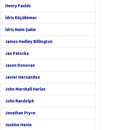
Henry Faulds
İdris Küçükömer
İdris Naim Şahin
James Hadley Billington
Jan Patocka
Jason Donovan
Javier Hernández
John Marshall Harlan
John Randolph
Jonathan Pryce
Justine Henin