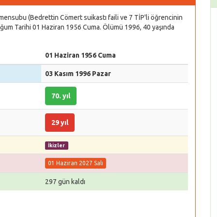
 mensubu (Bedrettin Cömert suikastı faili ve 7 TİP'li öğrencinin
 Doğum Tarihi 01 Haziran 1956 Cuma. Ölümü 1996, 40 yaşında
01 Haziran 1956 Cuma
03 Kasım 1996 Pazar
70. yıl
29 yıl
İkizler
01 Haziran 2027 Salı
297 gün kaldı