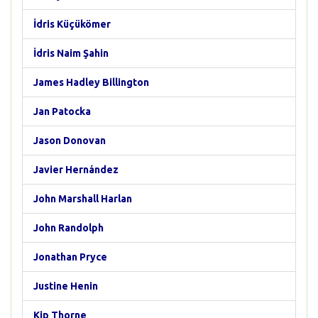
İdris Küçükömer
İdris Naim Şahin
James Hadley Billington
Jan Patocka
Jason Donovan
Javier Hernández
John Marshall Harlan
John Randolph
Jonathan Pryce
Justine Henin
Kip Thorne