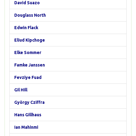
David Suazo
Douglass North
Edwin Flack
Eliud Kipchoge
Elke Sommer
Famke Janssen
Fevziye Fuad
Gil Hill
György Cziffra
Hans Gillhaus
Ian Mahinmi