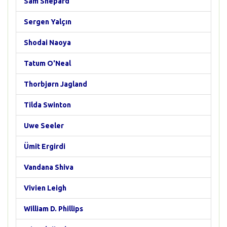
Sam Shepard
Sergen Yalçın
Shodai Naoya
Tatum O'Neal
Thorbjørn Jagland
Tilda Swinton
Uwe Seeler
Ümit Ergirdi
Vandana Shiva
Vivien Leigh
William D. Phillips