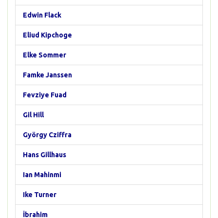
Edwin Flack
Eliud Kipchoge
Elke Sommer
Famke Janssen
Fevziye Fuad
Gil Hill
György Cziffra
Hans Gillhaus
Ian Mahinmi
Ike Turner
İbrahim