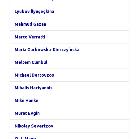
Lyubov İlyuşeçkina
Mahmud Gazan
Marco Verratti
Maria Garbowska-Kierczy´nska
Meltem Cumbul
Michael Dertouzos
Mihalis Haciyannis
Mike Hanke
Murat Evgin
Nikolay Severtzov
O. J. Mayo