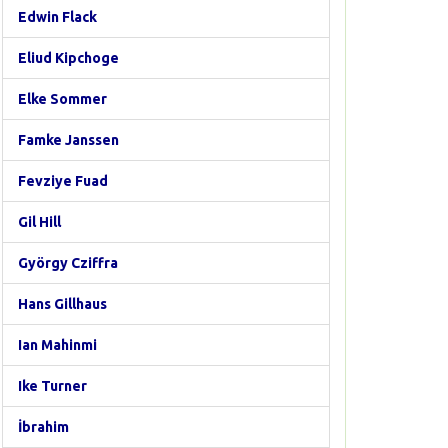
Edwin Flack
Eliud Kipchoge
Elke Sommer
Famke Janssen
Fevziye Fuad
Gil Hill
György Cziffra
Hans Gillhaus
Ian Mahinmi
Ike Turner
İbrahim