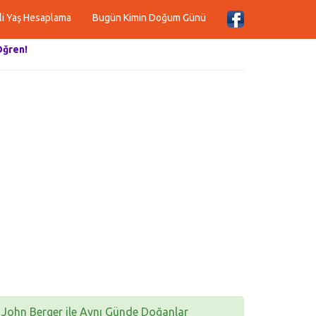
li Yaş Hesaplama
Bugün Kimin Doğum Günü
Öğren!
John Berger ile Aynı Günde Doğanlar