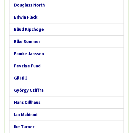
Douglass North
Edwin Flack
Eliud Kipchoge
Elke Sommer
Famke Janssen
Fevziye Fuad
Gil Hill
György Cziffra
Hans Gillhaus
Ian Mahinmi
Ike Turner