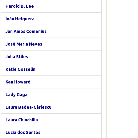
Harold B. Lee
Iván Helguera
Jan Amos Comenius
José Maria Neves
Julia Stiles
Katie Gosselin
Ken Howard
Lady Gaga
Laura Badea-Cârlescu
Laura Chinchilla
Lucia dos Santos