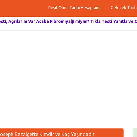
Reşit Olma Tarihi Hesaplama
Gelecek Tarih
esti, Ağrılarım Var Acaba Fibromiyalji miyim? Tıkla Testi Yanıtla ve 
oseph Bazalgette Kimdir ve Kaç Yaşındadır