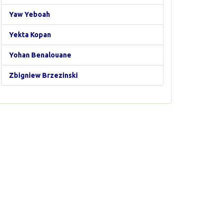
Yaw Yeboah
Yekta Kopan
Yohan Benalouane
Zbigniew Brzezinski