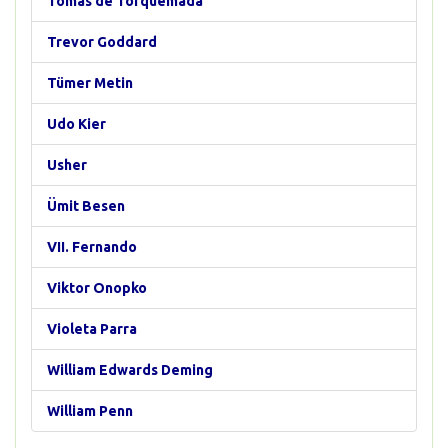
Tomás de Torquemada
Trevor Goddard
Tümer Metin
Udo Kier
Usher
Ümit Besen
VII. Fernando
Viktor Onopko
Violeta Parra
William Edwards Deming
William Penn