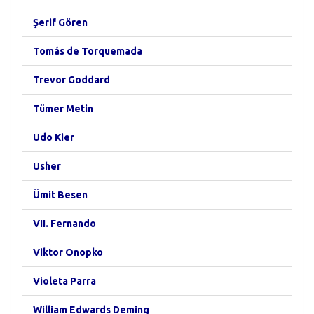
Şerif Gören
Tomás de Torquemada
Trevor Goddard
Tümer Metin
Udo Kier
Usher
Ümit Besen
VII. Fernando
Viktor Onopko
Violeta Parra
William Edwards Deming