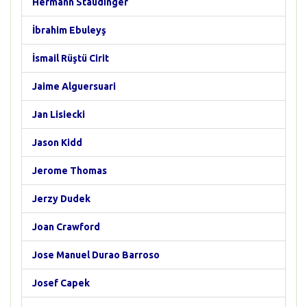
Hermann Staudinger
İbrahim Ebuleyş
İsmail Rüştü Cirit
Jaime Alguersuari
Jan Lisiecki
Jason Kidd
Jerome Thomas
Jerzy Dudek
Joan Crawford
Jose Manuel Durao Barroso
Josef Capek