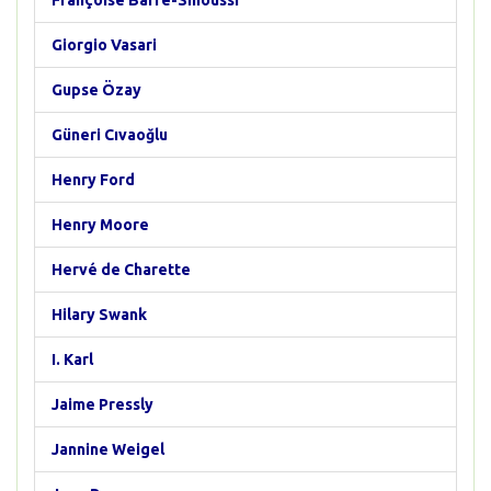
Françoise Barré-Sinoussi
Giorgio Vasari
Gupse Özay
Güneri Cıvaoğlu
Henry Ford
Henry Moore
Hervé de Charette
Hilary Swank
I. Karl
Jaime Pressly
Jannine Weigel