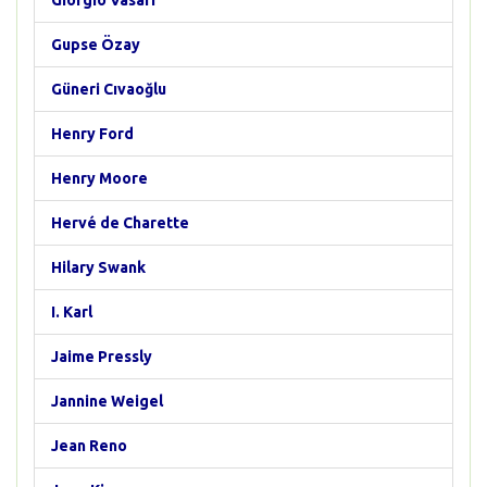
Giorgio Vasari
Gupse Özay
Güneri Cıvaoğlu
Henry Ford
Henry Moore
Hervé de Charette
Hilary Swank
I. Karl
Jaime Pressly
Jannine Weigel
Jean Reno