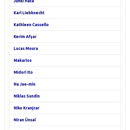
Junki Hata
Karl Liebknecht
Kathleen Cassello
Kerim Afşar
Lucas Moura
Makarios
Midori Ito
Na Jae-min
Niklas Sundin
Niko Kranjcar
Niran Ünsal