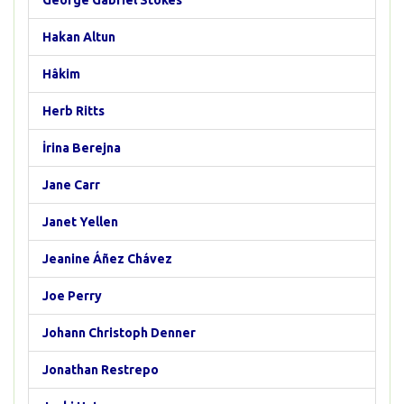
George Gabriel Stokes
Hakan Altun
Hâkim
Herb Ritts
İrina Berejna
Jane Carr
Janet Yellen
Jeanine Áñez Chávez
Joe Perry
Johann Christoph Denner
Jonathan Restrepo