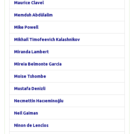
Maurice Clavel
Memduh Abdülalim
Mike Powell
Mikhail Timofeevich Kalashnikov
Miranda Lambert
Mireia Belmonte Garcia
Moise Tshombe
Mustafa Denizli
Necmettin Hacıeminoğlu
Neil Gaiman
Ninon de Lenclos