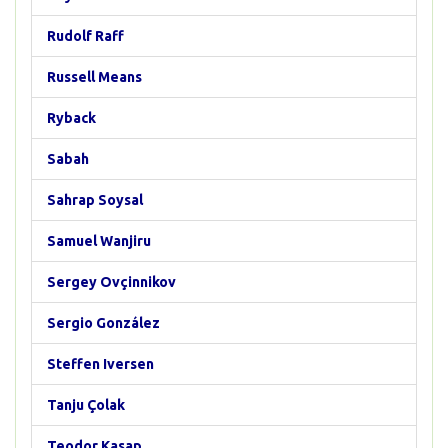
Rudolf Raff
Russell Means
Ryback
Sabah
Sahrap Soysal
Samuel Wanjiru
Sergey Ovçinnikov
Sergio González
Steffen Iversen
Tanju Çolak
Teodor Kasap