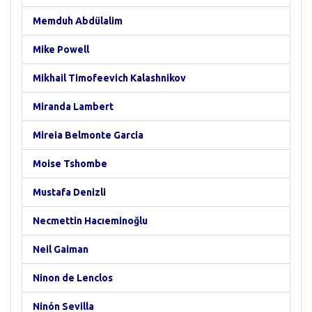
Memduh Abdülalim
Mike Powell
Mikhail Timofeevich Kalashnikov
Miranda Lambert
Mireia Belmonte Garcia
Moise Tshombe
Mustafa Denizli
Necmettin Hacıeminoğlu
Neil Gaiman
Ninon de Lenclos
Ninón Sevilla