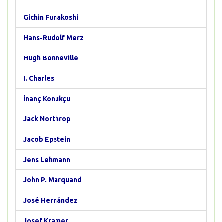
Gichin Funakoshi
Hans-Rudolf Merz
Hugh Bonneville
I. Charles
İnanç Konukçu
Jack Northrop
Jacob Epstein
Jens Lehmann
John P. Marquand
José Hernández
Josef Kramer