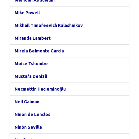
Memduh Abdülalim
Mike Powell
Mikhail Timofeevich Kalashnikov
Miranda Lambert
Mireia Belmonte Garcia
Moise Tshombe
Mustafa Denizli
Necmettin Hacıeminoğlu
Neil Gaiman
Ninon de Lenclos
Ninón Sevilla