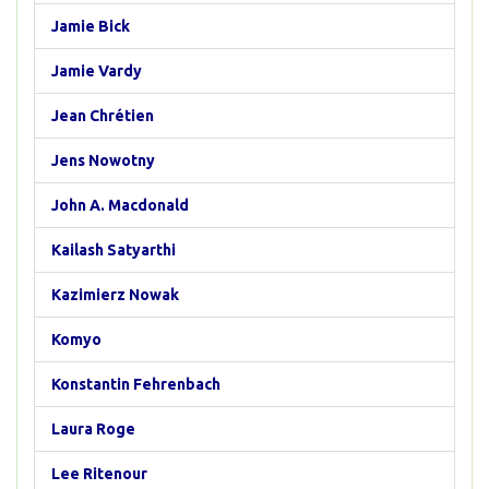
Jamie Bick
Jamie Vardy
Jean Chrétien
Jens Nowotny
John A. Macdonald
Kailash Satyarthi
Kazimierz Nowak
Komyo
Konstantin Fehrenbach
Laura Roge
Lee Ritenour