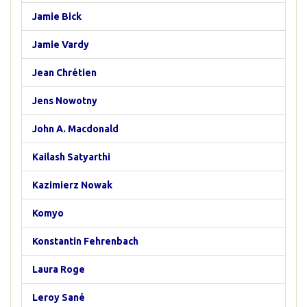
Jamie Bick
Jamie Vardy
Jean Chrétien
Jens Nowotny
John A. Macdonald
Kailash Satyarthi
Kazimierz Nowak
Komyo
Konstantin Fehrenbach
Laura Roge
Leroy Sané