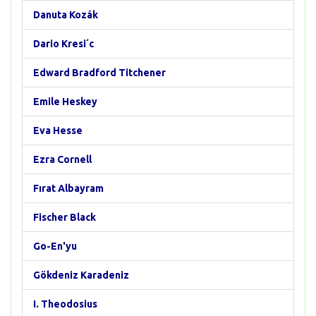
Danuta Kozák
Dario Kresi´c
Edward Bradford Titchener
Emile Heskey
Eva Hesse
Ezra Cornell
Fırat Albayram
Fischer Black
Go-En'yu
Gökdeniz Karadeniz
I. Theodosius