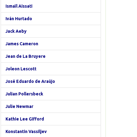
Ismaïl Aissati
Iván Hurtado
Jack Aeby
James Cameron
Jean de La Bruyere
Joleon Lescott
José Eduardo de Araújo
Julian Pollersbeck
Julie Newmar
Kathie Lee Gifford
Konstantin Vassiljev