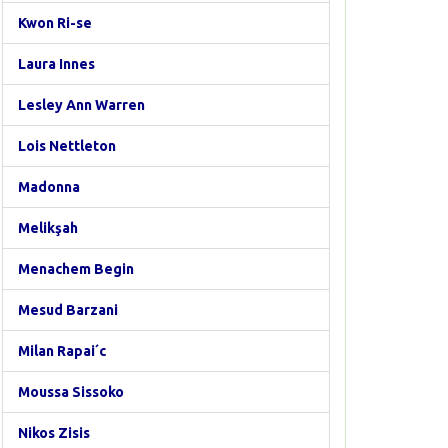
Kwon Ri-se
Laura Innes
Lesley Ann Warren
Lois Nettleton
Madonna
Melikşah
Menachem Begin
Mesud Barzani
Milan Rapai´c
Moussa Sissoko
Nikos Zisis