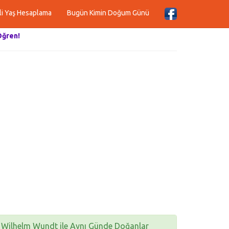
li Yaş Hesaplama
Bugün Kimin Doğum Günü
Öğren!
Wilhelm Wundt ile Aynı Günde Doğanlar