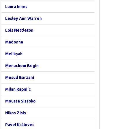
Laura Innes
Lesley Ann Warren
Lois Nettleton
Madonna
Melikşah
Menachem Begin
Mesud Barzani
Milan Rapai´c
Moussa Sissoko
Nikos Zisis
Pavel Královec