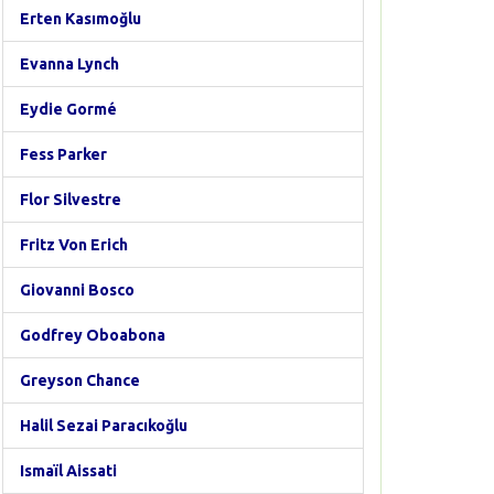
Erten Kasımoğlu
Evanna Lynch
Eydie Gormé
Fess Parker
Flor Silvestre
Fritz Von Erich
Giovanni Bosco
Godfrey Oboabona
Greyson Chance
Halil Sezai Paracıkoğlu
Ismaïl Aissati