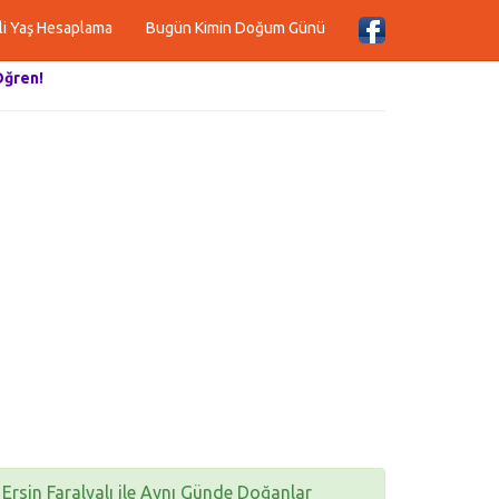
li Yaş Hesaplama
Bugün Kimin Doğum Günü
Öğren!
Ersin Faralyalı ile Aynı Günde Doğanlar