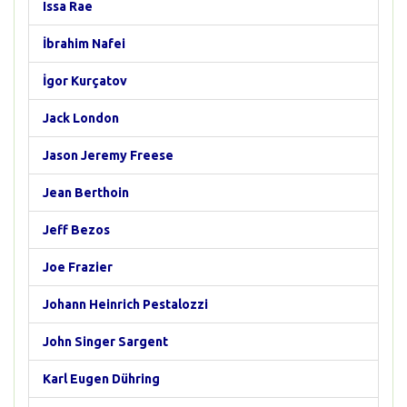
Issa Rae
İbrahim Nafei
İgor Kurçatov
Jack London
Jason Jeremy Freese
Jean Berthoin
Jeff Bezos
Joe Frazier
Johann Heinrich Pestalozzi
John Singer Sargent
Karl Eugen Dühring