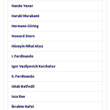
Hande Yener
Haruki Murakami
Hermann Göring
Howard Stern
Hüseyin Nihal Atsız
I. Ferdinando
Igor Vasilyevich Kurchatov
II. Ferdinando
Ishak Belfodil
Issa Rae
İbrahim Nafei