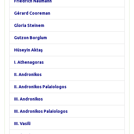
Friedrich Naumann
Gérard Cooreman
Gloria Steinem
Gutzon Borglum
Hüseyin Aktaş
I. Athenagoras
II. Andronikos
II. Andronikos Palaiologos
III. Andronikos
III. Andronikos Palaiologos
III. Vasili