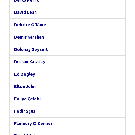
Darko Peri´c
David Lean
Deirdre O'Kane
Demir Karahan
Dolunay Soysert
Dursun Karataş
Ed Begley
Elton John
Evliya Çelebi
Fedir Şçus
Flannery O'Connor