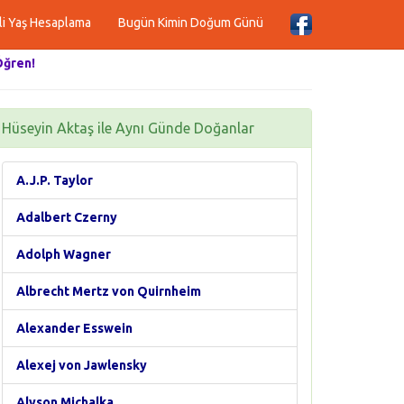
li Yaş Hesaplama
Bugün Kimin Doğum Günü
Öğren!
Hüseyin Aktaş ile Aynı Günde Doğanlar
A.J.P. Taylor
Adalbert Czerny
Adolph Wagner
Albrecht Mertz von Quirnheim
Alexander Esswein
Alexej von Jawlensky
Alyson Michalka