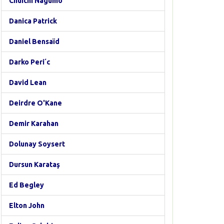
Chuichi Nagumo
Danica Patrick
Daniel Bensaïd
Darko Peri´c
David Lean
Deirdre O'Kane
Demir Karahan
Dolunay Soysert
Dursun Karataş
Ed Begley
Elton John