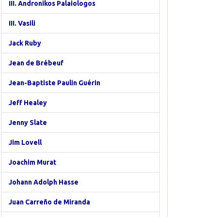
III. Andronikos Palaiologos
III. Vasili
Jack Ruby
Jean de Brébeuf
Jean-Baptiste Paulin Guérin
Jeff Healey
Jenny Slate
Jim Lovell
Joachim Murat
Johann Adolph Hasse
Juan Carreño de Miranda