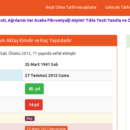
Reşit Olma Tarihi Hesaplama
Gelecek Tarih
esti, Ağrılarım Var Acaba Fibromiyalji miyim? Tıkla Testi Yanıtla ve 
in Aktaş Kimdir ve Kaç Yaşındadır
Salı. Ölümü 2012, 71 yaşında vefat etmiştir.
25 Mart 1941 Salı
27 Temmuz 2012 Cuma
85. yıl
14 yıl
Koç
25 Mart 2027 Perşembe