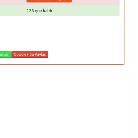
228 gün kaldı
aylaş
Google+'da Paylaş