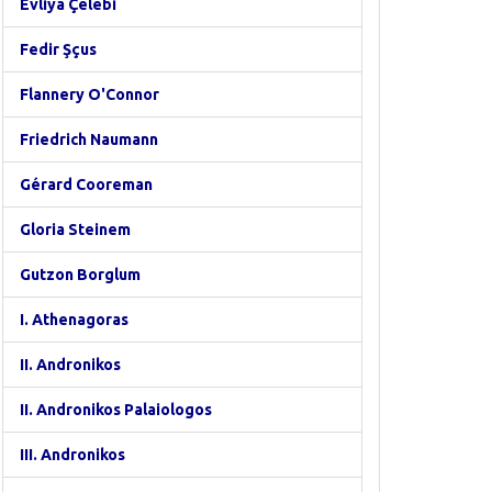
Evliya Çelebi
Fedir Şçus
Flannery O'Connor
Friedrich Naumann
Gérard Cooreman
Gloria Steinem
Gutzon Borglum
I. Athenagoras
II. Andronikos
II. Andronikos Palaiologos
III. Andronikos